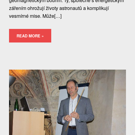
geomagnetickým bouřím. Ty, společně s energetickým
zářením ohrožují životy astronautů a komplikují
vesmírné mise. Může[…]
READ MORE »