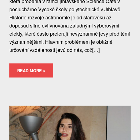
která proběhla v rámci jihlavského Science Café v
posluchárně Vysoké školy polytechnické v Jihlavě.
Historie rozvoje astronomie je od starověku až
doposud silně ovlivňována záludnými výběrovými
efekty, které často preferují nevýznamné jevy před těmi
významnějšími. Hlavním problémem je obtížné
určování vzdáleností jevů od nás, což[…]
READ MORE »