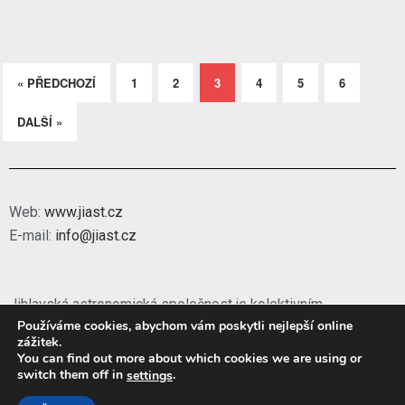
« PŘEDCHOZÍ
1
2
3
4
5
6
DALŠÍ »
Web:
www.jiast.cz
E-mail:
info@jiast.cz
Jihlavská astronomická společnost je kolektivním
Používáme cookies, abychom vám poskytli nejlepší online
členem
České astronomické společnosti
.
zážitek.
You can find out more about which cookies we are using or
switch them off in
.
settings