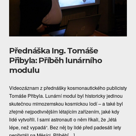
Přednáška Ing. Tomáše
Přibyla: Příběh lunárního
modulu
Videozáznam z přednášky kosmonautického publicisty
Tomáše Přibyla. Lunární modul byl historicky jedinou
skutečnou mimozemskou kosmickou lodí – a také byl
zřejmě nejpodivnějším létajícím zařízením, jaké kdy
lidé vytvořili. I sami astronauti o něm říkali, že „létá
lépe, než vypadá“. Bez něj by lidé před padesáti lety
nepřistáli na Měsíci. Příběh[…]