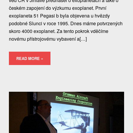
věd ČR v Jihlavě přednášel o exoplanetách a také o
českém zapojení do výzkumu exoplanet. První
exoplaneta 51 Pegasi b byla objevena u hvězdy
podobné Slunci v roce 1995. Dnes máme potvrzených
skoro 4000 exoplanet. Za tento pokrok vděčíme
novému přístrojovému vybavení a[…]
READ MORE »