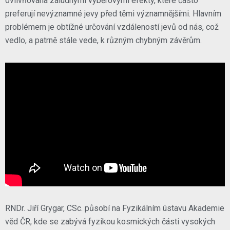
ovlivňována záludnými výběrovými efekty, které často
preferují nevýznamné jevy před těmi významnějšími. Hlavním
problémem je obtížné určování vzdáleností jevů od nás, což
vedlo, a patrně stále vede, k různým chybným závěrům.
RNDr. Jiří Grygar, CSc. působí na Fyzikálním ústavu Akademie
věd ČR, kde se zabývá fyzikou kosmických části vysokých