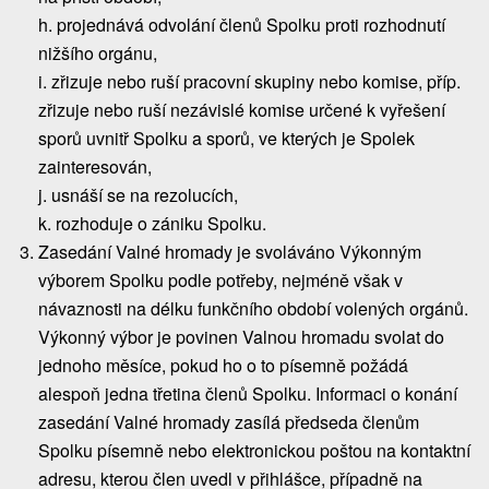
h. projednává odvolání členů Spolku proti rozhodnutí
nižšího orgánu,
i. zřizuje nebo ruší pracovní skupiny nebo komise, příp.
zřizuje nebo ruší nezávislé komise určené k vyřešení
sporů uvnitř Spolku a sporů, ve kterých je Spolek
zainteresován,
j. usnáší se na rezolucích,
k. rozhoduje o zániku Spolku.
Zasedání Valné hromady je svoláváno Výkonným
výborem Spolku podle potřeby, nejméně však v
návaznosti na délku funkčního období volených orgánů.
Výkonný výbor je povinen Valnou hromadu svolat do
jednoho měsíce, pokud ho o to písemně požádá
alespoň jedna třetina členů Spolku. Informaci o konání
zasedání Valné hromady zasílá předseda členům
Spolku písemně nebo elektronickou poštou na kontaktní
adresu, kterou člen uvedl v přihlášce, případně na