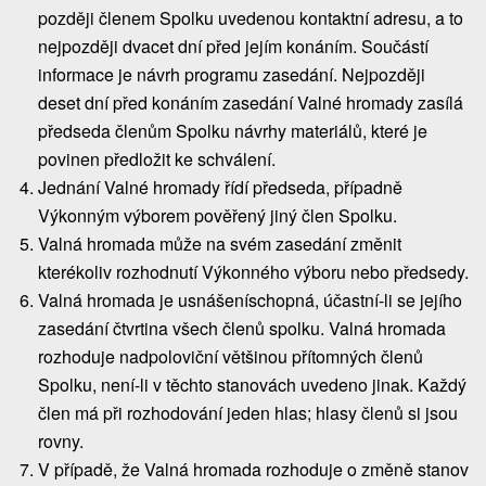
později členem Spolku uvedenou kontaktní adresu, a to
nejpozději dvacet dní před jejím konáním. Součástí
informace je návrh programu zasedání. Nejpozději
deset dní před konáním zasedání Valné hromady zasílá
předseda členům Spolku návrhy materiálů, které je
povinen předložit ke schválení.
Jednání Valné hromady řídí předseda, případně
Výkonným výborem pověřený jiný člen Spolku.
Valná hromada může na svém zasedání změnit
kterékoliv rozhodnutí Výkonného výboru nebo předsedy.
Valná hromada je usnášeníschopná, účastní-li se jejího
zasedání čtvrtina všech členů spolku. Valná hromada
rozhoduje nadpoloviční většinou přítomných členů
Spolku, není-li v těchto stanovách uvedeno jinak. Každý
člen má při rozhodování jeden hlas; hlasy členů si jsou
rovny.
V případě, že Valná hromada rozhoduje o změně stanov