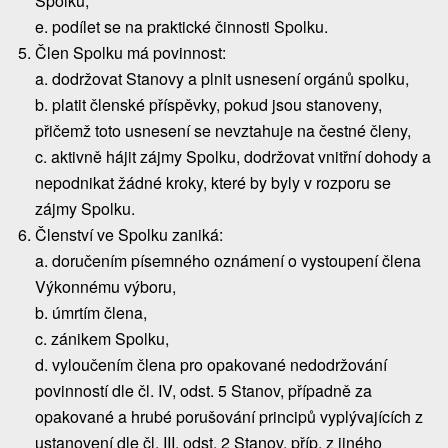
Spolku,
e. podílet se na praktické činnosti Spolku.
Člen Spolku má povinnost:
a. dodržovat Stanovy a plnit usnesení orgánů spolku,
b. platit členské příspěvky, pokud jsou stanoveny,
přičemž toto usnesení se nevztahuje na čestné členy,
c. aktivně hájit zájmy Spolku, dodržovat vnitřní dohody a
nepodnikat žádné kroky, které by byly v rozporu se
zájmy Spolku.
Členství ve Spolku zaniká:
a. doručením písemného oznámení o vystoupení člena
Výkonnému výboru,
b. úmrtím člena,
c. zánikem Spolku,
d. vyloučením člena pro opakované nedodržování
povinností dle čl. IV, odst. 5 Stanov, případně za
opakované a hrubé porušování principů vyplývajících z
ustanovení dle čl. III, odst. 2 Stanov, příp. z jiného