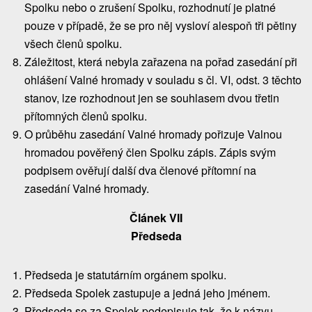
Spolku nebo o zrušení Spolku, rozhodnutí je platné
pouze v případě, že se pro něj vysloví alespoň tři pětiny
všech členů spolku.
Záležitost, která nebyla zařazena na pořad zasedání při
ohlášení Valné hromady v souladu s čl. VI, odst. 3 těchto
stanov, lze rozhodnout jen se souhlasem dvou třetin
přítomných členů spolku.
O průběhu zasedání Valné hromady pořizuje Valnou
hromadou pověřený člen Spolku zápis. Zápis svým
podpisem ověřují další dva členové přítomní na
zasedání Valné hromady.
Článek VII
Předseda
Předseda je statutárním orgánem spolku.
Předseda Spolek zastupuje a jedná jeho jménem.
Předseda se za Spolek podepisuje tak, že k názvu