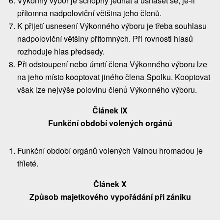
Výkonný výbor je schopný jednat a usnášet se, je-li
přítomna nadpoloviční většina jeho členů.
K přijetí usnesení Výkonného výboru je třeba souhlasu
nadpoloviční většiny přítomných. Při rovnosti hlasů
rozhoduje hlas předsedy.
Při odstoupení nebo úmrtí člena Výkonného výboru lze
na jeho místo kooptovat jiného člena Spolku. Kooptovat
však lze nejvýše polovinu členů Výkonného výboru.
Článek IX
Funkční období volených orgánů
Funkční období orgánů volených Valnou hromadou je
tříleté.
Článek X
Způsob majetkového vypořádání při zániku