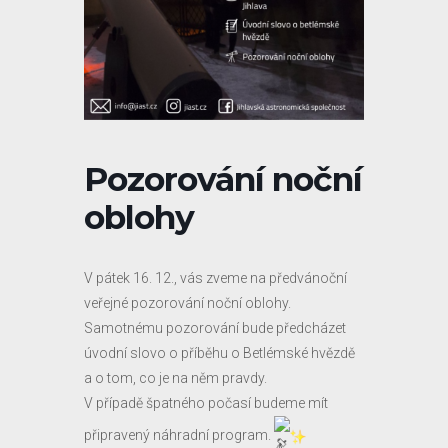
Pozorování noční
oblohy
V pátek 16. 12., vás zveme na předvánoční
veřejné pozorování noční oblohy.
Samotnému pozorování bude předcházet
úvodní slovo o příběhu o Betlémské hvězdě
a o tom, co je na něm pravdy.
V případě špatného počasí budeme mít
připravený náhradní program.