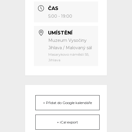
ČAS
5:00 - 19:00
UMÍSTĚNÍ
Muzeum Vysočiny
Jihlava / Malovaný sál
Masarykovo náměstí 55,
Jihlava
+ Přidat do Google kalendáře
+ iCal export