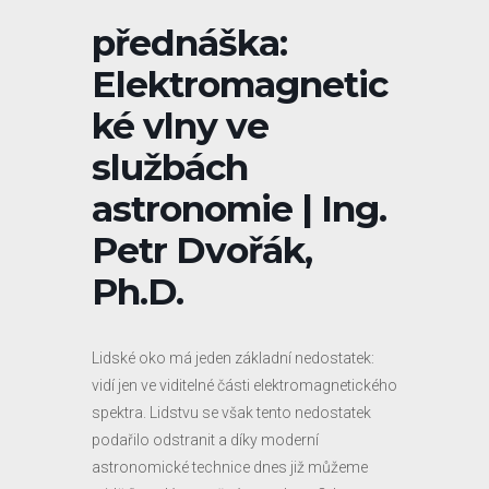
přednáška:
Elektromagnetic
ké vlny ve
službách
astronomie | Ing.
Petr Dvořák,
Ph.D.
Lidské oko má jeden základní nedostatek:
vidí jen ve viditelné části elektromagnetického
spektra. Lidstvu se však tento nedostatek
podařilo odstranit a díky moderní
astronomické technice dnes již můžeme