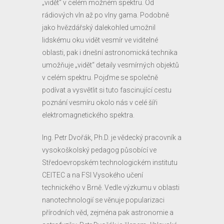
„vidět“ v celém možném spektru. Od
rádiových vln až po vlny gama. Podobně
jako hvězdářský dalekohled umožnil
lidskému oku vidět vesmír ve viditelné
oblasti, pak i dnešní astronomická technika
umožňuje „vidět“ detaily vesmírných objektů
v celém spektru. Pojďme se společně
podívat a vysvětlit si tuto fascinující cestu
poznání vesmíru okolo nás v celé šíři
elektromagnetického spektra.
Ing. Petr Dvořák, Ph.D. je vědecký pracovník a
vysokoškolský pedagog působící ve
Středoevropském technologickém institutu
CEITEC a na FSI Vysokého učení
technického v Brně. Vedle výzkumu v oblasti
nanotechnologií se věnuje popularizaci
přírodních věd, zejména pak astronomie a