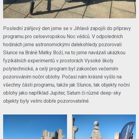
Poslední zářijový den jsme se v Jihlavě zapojili do přípravy
programu pro celoevropskou Noc vědců. V odpoledních
hodinách jsme astronomickými dalekohledy pozorovali
Slunce na Bráně Matky Boží, na to jsme navázali ukázkou
fyzikálních experimentů v prostorách Vysoké školy
polytechnické, a celý program byl zakončen večerním
pozorováním noční oblohy. Počasí nám krásně vyšlo na
všechny části programu, takže jak Slunce, tak objekty noční
oblohy jako například Jupiter, Saturn či různé deep-sky
objekty byly velmi dobře pozorovatelné.