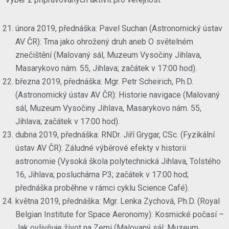
února 2019, přednáška: Pavel Suchan (Astronomický ústav
AV ČR): Tma jako ohrožený druh aneb O světelném
znečištění (Malovaný sál, Muzeum Vysočiny Jihlava,
Masarykovo nám. 55, Jihlava; začátek v 17:00 hod).
března 2019, přednáška: Mgr. Petr Scheirich, Ph.D.
(Astronomický ústav AV ČR): Historie navigace (Malovaný
sál, Muzeum Vysočiny Jihlava, Masarykovo nám. 55,
Jihlava; začátek v 17:00 hod).
dubna 2019, přednáška: RNDr. Jiří Grygar, CSc. (Fyzikální
ústav AV ČR): Záludné výběrové efekty v historii
astronomie (Vysoká škola polytechnická Jihlava, Tolstého
16, Jihlava; posluchárna P3; začátek v 17:00 hod;
přednáška proběhne v rámci cyklu Science Café).
května 2019, přednáška: Mgr. Lenka Zychová, Ph.D. (Royal
Belgian Institute for Space Aeronomy): Kosmické počasí –
Jak ovlivňuje život na Zemi (Malovaný sál, Muzeum