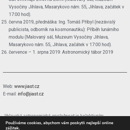
Vysočiny Jihlava, Masarykovo nám. 55, Jihlava; začátek v
17:00 hod).
června 2019, přednáška: Ing. Tomáš Přibyl (nezávislý
publicista, odborník na kosmonautiku): Příběh lunárního
modulu (Malovaný sál, Muzeum Vysočiny Jihlava,
Masarykovo nám. 55, Jihlava; začátek v 17:00 hod).
července – 1. srpna 2019: Astronomický tábor 2019
Web:
www.jiast.cz
E-mail:
info@jiast.cz
Jihlavská astronomická společnost je kolektivním
Používáme cookies, abychom vám poskytli nejlepší online
členem
České astronomické společnosti
.
zážitek.