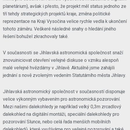
planetárium), avšak i přesto, že projekt měl status jednoho ze
tří tehdy strategických projektů kraje, změna politické
reprezentace na Kraji Vysočina velice rychle vedla k ukončení
tohoto záměru. Veškeré následné snahy o hledání jiného
řešení bohužel zkrachovaly také.
V současnosti se Jihlavská astronomická společnost snaží
znovuiniciovat otevření veřejné diskuse o vzniku alespoň
malé veřejné hvězdárny v Jihlavě. Aktuálně jsme zahájili
jednání s nově zvoleným vedením Statutárního města Jihlavy.
Jihlavská astronomický společnost v současností disponuje
velice výkonným vybavením pro astronomická pozorování.
Mezi našimi dalekohledy je například velký 0,3m zrcadlový
dalekohled na digitální montáži, speciální dalekohledy pro
pozorování Slunce, nebo celá řada menších mobilních
dalekohledů, které využíváme pro veřejná pozorování a také