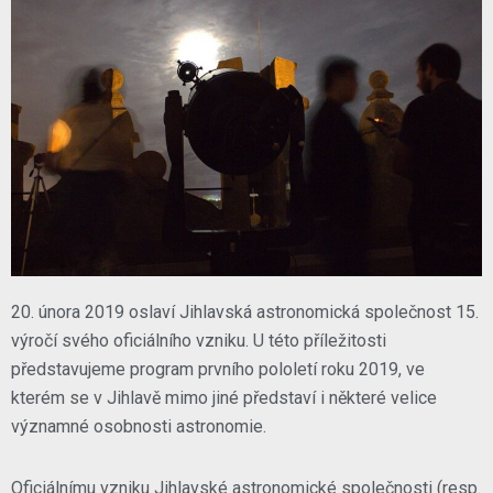
20. února 2019 oslaví Jihlavská astronomická společnost 15.
výročí svého oficiálního vzniku. U této příležitosti
představujeme program prvního pololetí roku 2019, ve
kterém se v Jihlavě mimo jiné představí i některé velice
významné osobnosti astronomie.
Oficiálnímu vzniku Jihlavské astronomické společnosti (resp.