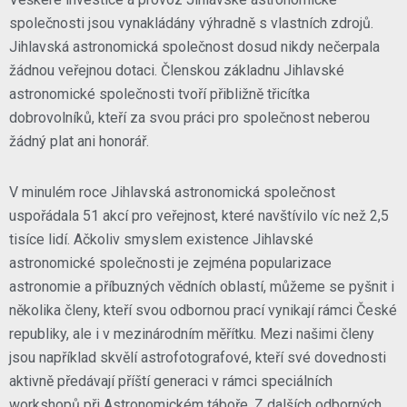
společnosti jsou vynakládány výhradně s vlastních zdrojů.
Jihlavská astronomická společnost dosud nikdy nečerpala
žádnou veřejnou dotaci. Členskou základnu Jihlavské
astronomické společnosti tvoří přibližně třicítka
dobrovolníků, kteří za svou práci pro společnost neberou
žádný plat ani honorář.
V minulém roce Jihlavská astronomická společnost
uspořádala 51 akcí pro veřejnost, které navštívilo víc než 2,5
tisíce lidí. Ačkoliv smyslem existence Jihlavské
astronomické společnosti je zejména popularizace
astronomie a příbuzných vědních oblastí, můžeme se pyšnit i
několika členy, kteří svou odbornou prací vynikají rámci České
republiky, ale i v mezinárodním měřítku. Mezi našimi členy
jsou například skvělí astrofotografové, kteří své dovednosti
aktivně předávají příští generaci v rámci speciálních
workshopů při Astronomickém táboře. Z dalších odborných