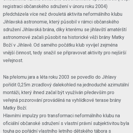
registraci občanského sdružení v únoru roku 2004)
předcházela více než dvouletá aktivita neformálního klubu
Jihlavská astronomie, který působil v rámci občanského
sdružení Jihlavská brána, díky kterému se jihlavští amatérští
astronomové začali působit na historické věži brány Matky
Boží v Jihlavě. Od samého počátku klub vyvíjel zejména
vnější činnost, tedy snažil se připravovat aktivity pro nejširší
veřejnost.
Na přelomu jara a léta roku 2003 se povedlo do Jihlavy
pořídit 0,25m zrcadlový dalekohled na jednoduché azimutální
montáži, který ihned začal být využíván především pro
veřejná pozorování prováděná na vyhlídkové terase brány
Matky Boží.
Hlavními impulzy pro transformaci neformálního klubu na
oficiální občanské sdružení s vlastní právní subjektivitou byla
touha po pořádní vlastního letního dětského tábora s