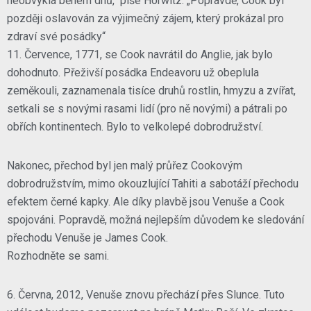
neobvyklá během dnů,“ píše Horwitz. „Popravdě, Cook byl
později oslavován za výjimečný zájem, který prokázal pro
zdraví své posádky“
11. Července, 1771, se Cook navrátil do Anglie, jak bylo
dohodnuto. Přeživší posádka Endeavoru už obeplula
zeměkouli, zaznamenala tisíce druhů rostlin, hmyzu a zvířat,
setkali se s novými rasami lidí (pro ně novými) a pátrali po
obřích kontinentech. Bylo to velkolepé dobrodružství.
Nakonec, přechod byl jen malý průřez Cookovým
dobrodružstvím, mimo okouzlující Tahiti a sabotáží přechodu
efektem černé kapky. Ale díky plavbě jsou Venuše a Cook
spojováni. Popravdě, možná nejlepším důvodem ke sledování
přechodu Venuše je James Cook.
Rozhodněte se sami.
6. Června, 2012, Venuše znovu přechází přes Slunce. Tuto