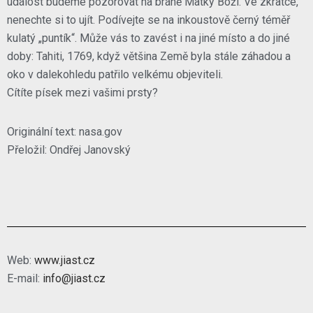
událost budeme pozorovat na bráně Matky Boží. Ve zkratce,
nenechte si to ujít. Podívejte se na inkoustově černý téměř
kulatý „puntík“. Může vás to zavést i na jiné místo a do jiné
doby: Tahiti, 1769, když většina Země byla stále záhadou a
oko v dalekohledu patřilo velkému objeviteli.
Cítíte písek mezi vašimi prsty?
Originální text: nasa.gov
Přeložil: Ondřej Janovský
Web:
www.jiast.cz
E-mail:
info@jiast.cz