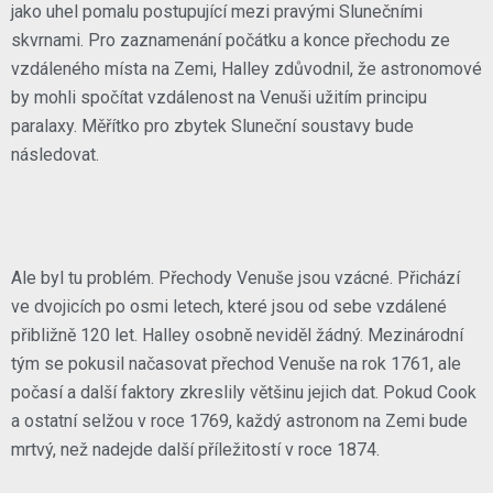
jako uhel pomalu postupující mezi pravými Slunečními
skvrnami. Pro zaznamenání počátku a konce přechodu ze
vzdáleného místa na Zemi, Halley zdůvodnil, že astronomové
by mohli spočítat vzdálenost na Venuši užitím principu
paralaxy. Měřítko pro zbytek Sluneční soustavy bude
následovat.
Ale byl tu problém. Přechody Venuše jsou vzácné. Přichází
ve dvojicích po osmi letech, které jsou od sebe vzdálené
přibližně 120 let. Halley osobně neviděl žádný. Mezinárodní
tým se pokusil načasovat přechod Venuše na rok 1761, ale
počasí a další faktory zkreslily většinu jejich dat. Pokud Cook
a ostatní selžou v roce 1769, každý astronom na Zemi bude
mrtvý, než nadejde další příležitostí v roce 1874.