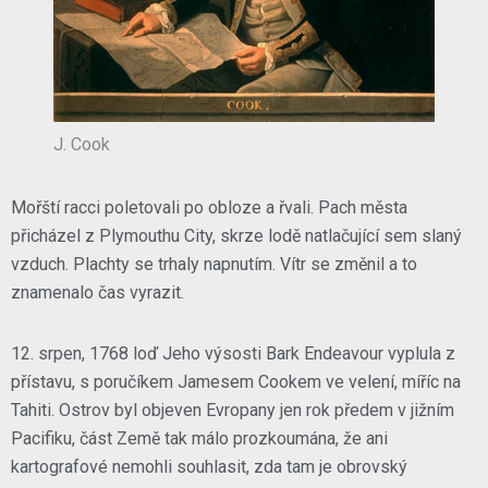
J. Cook
Mořští racci poletovali po obloze a řvali. Pach města
přicházel z Plymouthu City, skrze lodě natlačující sem slaný
vzduch. Plachty se trhaly napnutím. Vítr se změnil a to
znamenalo čas vyrazit.
12. srpen, 1768 loď Jeho výsosti Bark Endeavour vyplula z
přístavu, s poručíkem Jamesem Cookem ve velení, míříc na
Tahiti. Ostrov byl objeven Evropany jen rok předem v jižním
Pacifiku, část Země tak málo prozkoumána, že ani
kartografové nemohli souhlasit, zda tam je obrovský