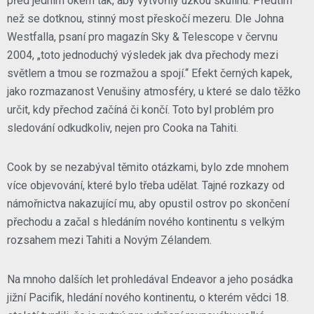
před jedním okem tak, aby vytvořily úzkou skulinu. Předtím
než se dotknou, stinný most přeskočí mezeru. Dle Johna
Westfalla, psaní pro magazín Sky & Telescope v červnu
2004, „toto jednoduchý výsledek jak dva přechody mezi
světlem a tmou se rozmažou a spojí.“ Efekt černých kapek,
jako rozmazanost Venušiny atmosféry, u které se dalo těžko
určit, kdy přechod začíná či končí. Toto byl problém pro
sledování odkudkoliv, nejen pro Cooka na Tahiti.
Cook by se nezabýval těmito otázkami, bylo zde mnohem
více objevování, které bylo třeba udělat. Tajné rozkazy od
námořnictva nakazující mu, aby opustil ostrov po skončení
přechodu a začal s hledáním nového kontinentu s velkým
rozsahem mezi Tahiti a Novým Zélandem.
Na mnoho dalších let prohledával Endeavor a jeho posádka
jižní Pacifik, hledání nového kontinentu, o kterém vědci 18.