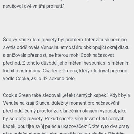
narušoval dvě vnitřní prolnutí.“
Šedivý stín kolem planety byl problém. Intenzita slunečního
světla oddělovala Venušinu atmosféru obklopující okraj disku
a snižovala přesnost, se kterou mohl Cook načasovat
přechod. Z tohoto důvodu, jeho měření nesouhlasí s měřením
lodního astronoma Charlese Greena, který sledovat přechod
vedle Cooka, asi o 42 sekund déle.
Cook a Green také sledovali „efekt černých kapek.“ Když byla
Venuše na kraji Slunce, důležitý moment pro načasování
přechodu, černý prostor za slunečním okrajem vypadal, jako
by se dotkl planety. Pokud chcete simulovat efekt černých
kapek, použijte svůj palec a ukazováček: Držte tyto dva prsty