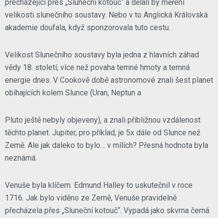
přecházející přes „Sluneční kotouč“ a dělali by měření
velikosti slunečního soustavy. Nebo v to Anglická Královská
akademie doufala, když sponzorovala tuto cestu.
Velikost Slunečního soustavy byla jedna z hlavních záhad
vědy 18. století, více než povaha temné hmoty a temná
energie dnes. V Cookově době astronomové znali šest planet
obíhajících kolem Slunce (Uran, Neptun a
Pluto ještě nebyly objeveny), a znali přibližnou vzdálenost
těchto planet. Jupiter, pro příklad, je 5x dále od Slunce než
Země. Ale jak daleko to bylo… v mílích? Přesná hodnota byla
neznámá.
Venuše byla klíčem. Edmund Halley to uskutečnil v roce
1716. Jak bylo viděno ze Země, Venuše pravidelně
přecházela přes „Sluneční kotouč“. Vypadá jako skvrna černá