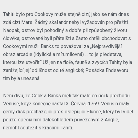
Tahiti bylo pro Cookovy muže stejně cizí, jako se nám dnes
zdá cizí Mars. Žádný skafandr nebyl vyžadován pro přežití.
Naopak, ostrov byl pohodlný a dobře přizpůsobený životu
člověka; ostrované byli přátelští a často chtěli obchodovat s
Cookovými muži. Banks to považoval za „Nejpravdivější
obraz arcadie (idylická a mírumilovná) … to je představa,
kterou lze utvořit.“ Už jen na floře, fauně a zvycích Tahity byla
zarážející její odlišnost od té anglické; Posádka Endeavoru
tím byla unesená.
Není divu, že Cook a Banks měli tak málo co říci k přechodu
Venuše, když konečně nastal 3. Června, 1769. Venušin malý
černý disk přecházející přes oslepující Slunce, který byl vidět
pouze speciálním dalekohledem přivezeným z Anglie,
nemohl soutěžit s krásami Tahiti.