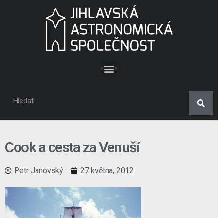
Cook a cesta za Venuší
Petr Janovský
27 května, 2012