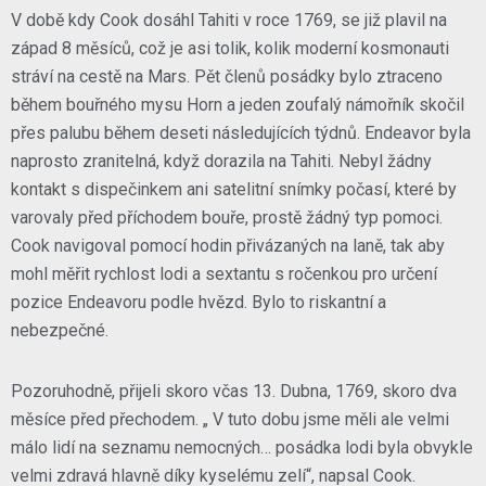
V době kdy Cook dosáhl Tahiti v roce 1769, se již plavil na
západ 8 měsíců, což je asi tolik, kolik moderní kosmonauti
stráví na cestě na Mars. Pět členů posádky bylo ztraceno
během bouřného mysu Horn a jeden zoufalý námořník skočil
přes palubu během deseti následujících týdnů. Endeavor byla
naprosto zranitelná, když dorazila na Tahiti. Nebyl žádny
kontakt s dispečinkem ani satelitní snímky počasí, které by
varovaly před příchodem bouře, prostě žádný typ pomoci.
Cook navigoval pomocí hodin přivázaných na laně, tak aby
mohl měřit rychlost lodi a sextantu s ročenkou pro určení
pozice Endeavoru podle hvězd. Bylo to riskantní a
nebezpečné.
Pozoruhodně, přijeli skoro včas 13. Dubna, 1769, skoro dva
měsíce před přechodem. „ V tuto dobu jsme měli ale velmi
málo lidí na seznamu nemocných… posádka lodi byla obvykle
velmi zdravá hlavně díky kyselému zelí“, napsal Cook.