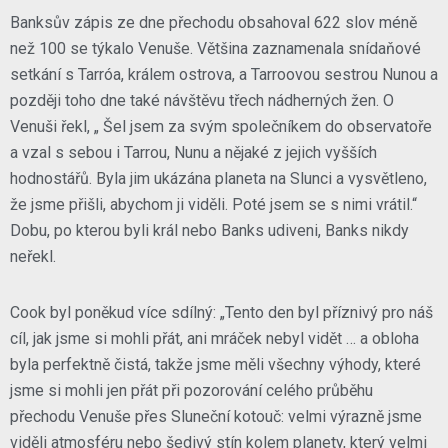
Banksův zápis ze dne přechodu obsahoval 622 slov méně
než 100 se týkalo Venuše. Většina zaznamenala snídaňové
setkání s Tarróa, králem ostrova, a Tarroovou sestrou Nunou a
později toho dne také návštěvu třech nádherných žen. O
Venuši řekl, „ Šel jsem za svým společníkem do observatoře
a vzal s sebou i Tarrou, Nunu a nějaké z jejich vyšších
hodnostářů. Byla jim ukázána planeta na Slunci a vysvětleno,
že jsme přišli, abychom ji viděli. Poté jsem se s nimi vrátil.“
Dobu, po kterou byli král nebo Banks udiveni, Banks nikdy
neřekl.
Cook byl poněkud více sdílný: „Tento den byl příznivý pro náš
cíl, jak jsme si mohli přát, ani mráček nebyl vidět … a obloha
byla perfektně čistá, takže jsme měli všechny výhody, které
jsme si mohli jen přát při pozorování celého průběhu
přechodu Venuše přes Sluneční kotouč: velmi výrazně jsme
viděli atmosféru nebo šedivý stín kolem planety, který velmi