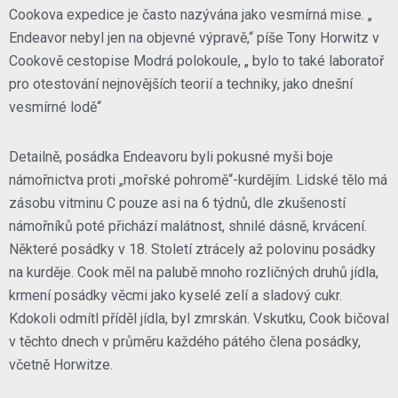
Cookova expedice je často nazývána jako vesmírná mise. „
Endeavor nebyl jen na objevné výpravě,“ píše Tony Horwitz v
Cookově cestopise Modrá polokoule, „ bylo to také laboratoř
pro otestování nejnovějších teorií a techniky, jako dnešní
vesmírné lodě“
Detailně, posádka Endeavoru byli pokusné myši boje
námořnictva proti „mořské pohromě“-kurdějím. Lidské tělo má
zásobu vitminu C pouze asi na 6 týdnů, dle zkušeností
námořníků poté přichází malátnost, shnilé dásně, krvácení.
Některé posádky v 18. Století ztrácely až polovinu posádky
na kurděje. Cook měl na palubě mnoho rozličných druhů jídla,
krmení posádky věcmi jako kyselé zelí a sladový cukr.
Kdokoli odmítl příděl jídla, byl zmrskán. Vskutku, Cook bičoval
v těchto dnech v průměru každého pátého člena posádky,
včetně Horwitze.