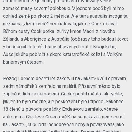
století tvrdili, že je nutný pro udržení rovnováhy velké
zemské masy severní polokoule. V jednom bodě byli mimo
dohled země po skoro 2 měsíce. Ale terra australis incognita,
neznámá „Jižní země,“ neexistovala, jak se Cook obával.
Během cesty Cook potkal zuřivý kmen Maori z Nového
Zélandu a Aborigince z Austrálie (obě rasy toho budou litovat
v budoucích letech), tisíce objevených mil z Kiwijského,
Aussijského pobřeží a skoro katastrofické kolizi s Velkým
bariérovým útesem.
Později, během deseti let zakotvili na Jakartě kvůli opravám,
sedm námořníků zemřelo na malárii. Přístavní město bylo
zaplněno lidmi a nemocemi. Cook opustil město tak rychle,
jak jen to bylo možné, ale poškození bylo utrpěno. Nakonec
38 členů z původní posádky Endeavoru zemřelo, včetně
astronoma Charlese Greena, většina se nakazila nemocemi
na Jakartě. „40% lodní nehodovosti nebyla považována jako