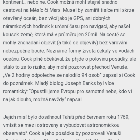
kontinent… nebo ne. Cook možná mohl stejně snadno
cestovat na Měsíc či Mars. Musel by zamířit tisíce mil skrze
otevřený oceán, bez věcí jako je GPS, ani dobrých
náramkových hodinek k určení času pro navigaci, aby našel
kousek země, která má v průměru jen 20mil. Na cestě se
mohly znenadání objevit (a také se objevily) bez varování
nebezpečné bouře. Neznámé formy života čekaly ve vodách
oceánu. Cook plně očekával, že přijde o polovinu posádky, ale
stálo to za to riziko, aby mohl pozorovat přechod Venuše.
„Ve 2 hodiny odpoledne se nalodilo 94 osob” zapsal si Cook
do poznámek. Mladý biolog Joseph Banks byl více
romantický: “Opustili jsme Evropu pro samotné nebe, kdo ví
na jak dlouho, možná navždy“ napsal.
Jejich misí bylo dosáhnout Tahiti před červnem roku 1769,
vmísit se mezi ostrovany a vybudovat astronomickou
observatoř. Cook a jeho posádka by pozorovali Venuši