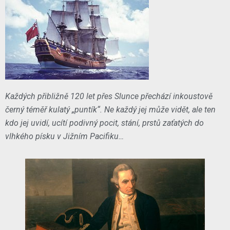
Každých přibližně 120 let přes Slunce přechází inkoustově
černý téměř kulatý „puntík“. Ne každý jej může vidět, ale ten
kdo jej uvidí, ucítí podivný pocit, stání, prstů zaťatých do
vlhkého písku v Jižním Pacifiku…