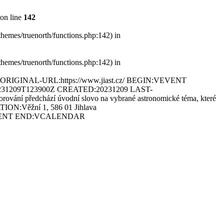
on line
142
themes/truenorth/functions.php:142) in
themes/truenorth/functions.php:142) in
GINAL-URL:https://www.jiast.cz/ BEGIN:VEVENT
0231209T123900Z CREATED:20231209 LAST-
í předchází úvodní slovo na vybrané astronomické téma, které
TION:Věžní 1, 586 01 Jihlava
D:VEVENT END:VCALENDAR