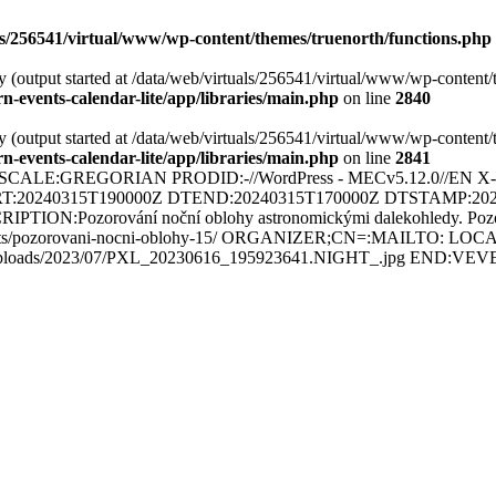
ls/256541/virtual/www/wp-content/themes/truenorth/functions.php
y (output started at /data/web/virtuals/256541/virtual/www/wp-content/
-events-calendar-lite/app/libraries/main.php
on line
2840
y (output started at /data/web/virtuals/256541/virtual/www/wp-content/
-events-calendar-lite/app/libraries/main.php
on line
2841
:GREGORIAN PRODID:-//WordPress - MECv5.12.0//EN X-ORI
TART:20240315T190000Z DTEND:20240315T170000Z DTSTAMP:2
:Pozorování noční oblohy astronomickými dalekohledy. Pozorován
z/events/pozorovani-nocni-oblohy-15/ ORGANIZER;CN=:MAILTO: LOCA
ent/uploads/2023/07/PXL_20230616_195923641.NIGHT_.jpg EN