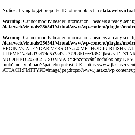
Notice
: Trying to get property 'ID' of non-object in
/data/web/virtua
Warning
: Cannot modify header information - headers already sent b
/data/web/virtuals/256541/virtual/www/wp-content/plugins/modern
Warning
: Cannot modify header information - headers already sent b
/data/web/virtuals/256541/virtual/www/wp-content/plugins/modern
BEGIN:VCALENDAR VERSION:2.0 METHOD:PUBLISH CALSCALE
UID:MEC-cfabd33d7dd5a2843aa772b8b1cee186@jiast.cz DTS
MODIFIED:20240217 SUMMARY:Pozorování noční oblohy DESCRIPTION
proběhne i v případě špatného počasí. URL:https://www.jiast.c
ATTACH;FMTTYPE=image/jpeg:https://www.jiast.cz/wp-cont